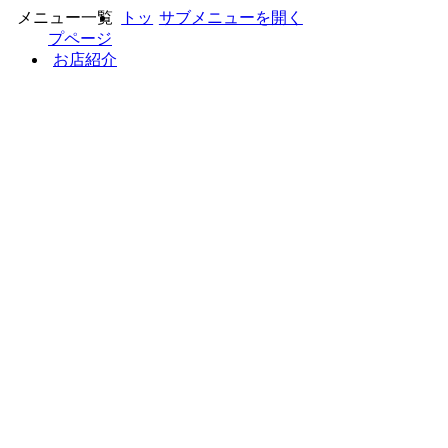
メニュー一覧
ト​ッ​
サブメニューを開く
プ​ペ​ー​ジ​
お​店​紹​介​
お​問​い​合​わ​せ​
店​舗​コ​ン​セ​プ​ト​
完​成​ま​で​の​流​れ​
年​に​一​度​の​！​住​ま​い​る​フ​ェ​ス​タ​ー​！​
見​積​無​料​！​ ​中​古​住​宅​リ​フ​ォ​ー​ム​提​
案​
地​域​貢​献​活​動​
個​人​情​報​保​護​方​針​
サ​イ​ト​マ​ッ​プ​
▲ページトップへ戻る
<<リフォームプランナーTOWA>>
〒882-0837 宮崎県延岡市古城町4丁目113
番地
TEL：
0982-33-1666
FAX：0982-33-1607
© リフォームプランナーTOWA
表示：
スマートフォン
|
パソコン