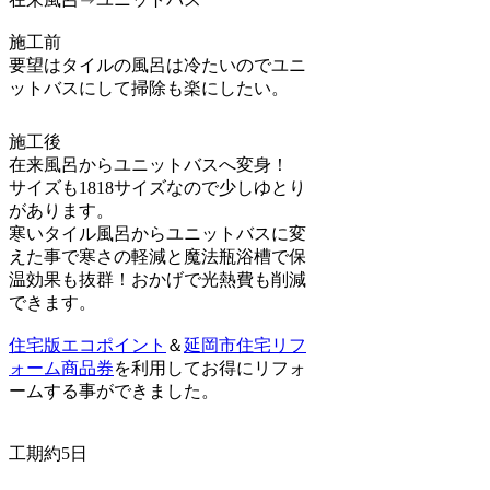
施工前
要望はタイルの風呂は冷たいのでユニ
ットバスにして掃除も楽にしたい。
施工後
在来風呂からユニットバスへ変身！
サイズも1818サイズなので少しゆとり
があります。
寒いタイル風呂からユニットバスに変
えた事で寒さの軽減と魔法瓶浴槽で保
温効果も抜群！おかげで光熱費も削減
できます。
住宅版エコポイント
＆
延岡市住宅リフ
ォーム商品券
を利用してお得にリフォ
ームする事ができました。
工期約5日