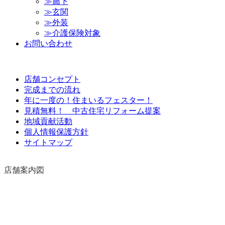
≫​廊​下​
≫​玄​関​
≫​外​装​
≫​介​護​保​険​対​象​
お​問​い​合​わ​せ​
店​舗​コ​ン​セ​プ​ト​
完​成​ま​で​の​流​れ​
年​に​一​度​の​！​住​ま​い​る​フ​ェ​ス​タ​ー​！​
見​積​無​料​！​ ​中​古​住​宅​リ​フ​ォ​ー​ム​提​案​
地​域​貢​献​活​動​
個​人​情​報​保​護​方​針​
サ​イ​ト​マ​ッ​プ​
店​舗​案​内​図​