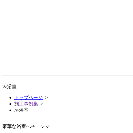
≫浴室
トップページ
>
施工事例集
>
≫浴室
豪華な浴室へチェンジ